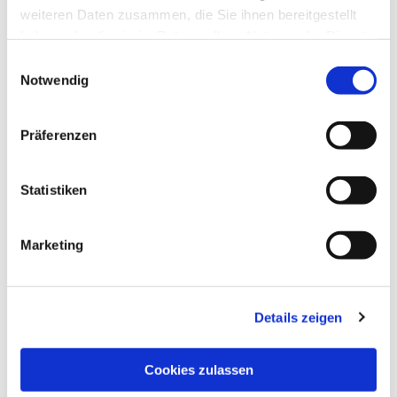
lebendigen Dorfgemeinschaft
weiteren Daten zusammen, die Sie ihnen bereitgestellt
zusammenleben. Entstanden in den 1980er
haben oder die sie im Rahmen Ihrer Nutzung der Dienste
gesammelt haben.
Jahren, verbindet es Wohnen, Arbeiten und
Einwilligungsauswahl
Begegnung mit vielfältigen Angeboten. Die
Notwendig
Kirche im Fliedner Dorf lädt zu
Gottesdiensten und kulturellen
Präferenzen
Veranstaltungen ein.
Statistiken
Marketing
Details zeigen
Evangelische Brückengemeinde Mülheim
Althofstraße 9
Cookies zulassen
45468 Mülheim an der Ruhr