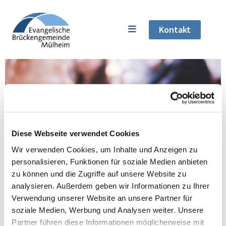
Kontakt
Diese Webseite verwendet Cookies
Kirche im Fliedner Dorf
Wir verwenden Cookies, um Inhalte und Anzeigen zu
personalisieren, Funktionen für soziale Medien anbieten
zu können und die Zugriffe auf unsere Website zu
Das Fliedner Dorf in Mülheim-Selbeck ist
analysieren. Außerdem geben wir Informationen zu Ihrer
ein einzigartiger, integrativer Wohnort, in
Verwendung unserer Website an unsere Partner für
dem rund 600 Menschen – jung und alt, mit
soziale Medien, Werbung und Analysen weiter. Unsere
und ohne Behinderung – in einer
Partner führen diese Informationen möglicherweise mit