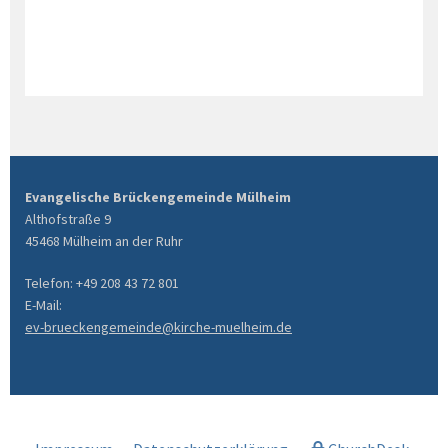
Evangelische Brückengemeinde Mülheim
Althofstraße 9
45468 Mülheim an der Ruhr
Telefon: +49 208 43 72 801
E-Mail:
ev-brueckengemeinde@kirche-muelheim.de