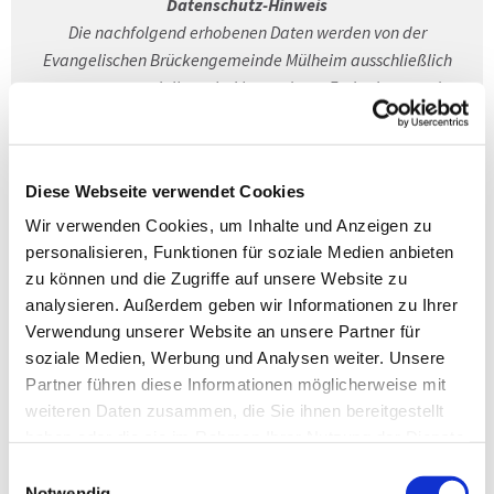
Datenschutz-Hinweis
Die nachfolgend erhobenen Daten werden von der
Evangelischen Brückengemeinde Mülheim ausschließlich
genutzt, um mit Ihnen bei besonderen Ereignissen und
Stationen auf Ihrem Lebensweg Kontakt aufzunehmen. Eine
andere Verarbeitung oder Weitergabe an Dritte erfolgt nicht.
Bitte nehmen Sie auch unsere Datenschutzhinweise zur
Diese Webseite verwendet Cookies
Kenntnis.
Wenn Sie keine Kontaktaufnahme zu diesen Anlässen mehr
Wir verwenden Cookies, um Inhalte und Anzeigen zu
wünschen, können Sie dem jederzeit widersprechen. Der
personalisieren, Funktionen für soziale Medien anbieten
zu können und die Zugriffe auf unsere Website zu
Widerspruch ist über
diesen Link
oder per Post, Telefon oder
analysieren. Außerdem geben wir Informationen zu Ihrer
E-Mail möglich.
Verwendung unserer Website an unsere Partner für
soziale Medien, Werbung und Analysen weiter. Unsere
Partner führen diese Informationen möglicherweise mit
Digital an
weiteren Daten zusammen, die Sie ihnen bereitgestellt
haben oder die sie im Rahmen Ihrer Nutzung der Dienste
Gottesdiensten und
gesammelt haben.
Einwilligungsauswahl
Veranstaltungen
Notwendig