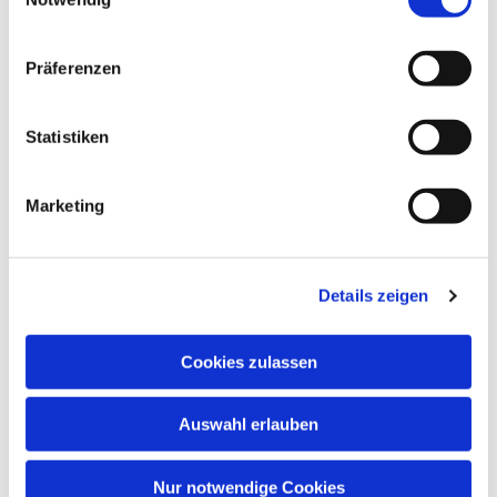
teilnehmen
Präferenzen
___
Herzliche Einladung zu
Statistiken
unserem
Gottesdienst im
Livestream!
Marketing
Auch wenn wir nicht alle am gleichen Ort
sind, feiern wir gemeinsam – im Vertrauen,
Details zeigen
im Gebet und mit Gottes Segen.
Schalten Sie einfach bei YouTube ein – ganz
Cookies zulassen
unkompliziert von zuhause aus, unterwegs
oder wo immer Sie gerade sind.
Wir freuen uns, wenn Sie dabei sind!
Auswahl erlauben
https://t1p.de/VEK-youtube
Nur notwendige Cookies