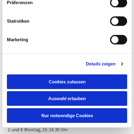
Präferenzen
Statistiken
Marketing
Gemeindecafé Saarn
Details zeigen
Das Gemeindecafé Saarn trifft sich zweimal im Monat.
Nach einem gemeinsamen Kaffeetrinken beginnt das
Cookies zulassen
abwechslungsreich gestaltete "Programm". Es gibt
thematisch gestaltete Nachmittage oder es wird
Auswahl erlauben
gespielt, gesungen, gequizt oder einfach nur geklönt. Das
Gemeindecafé ist eine sehr gesellige Runde, die sich
immer über neue Gäste freut.
Nur notwendige Cookies
Ort und Zeit:
2. und 4. Montag, 15-16.30 Uhr