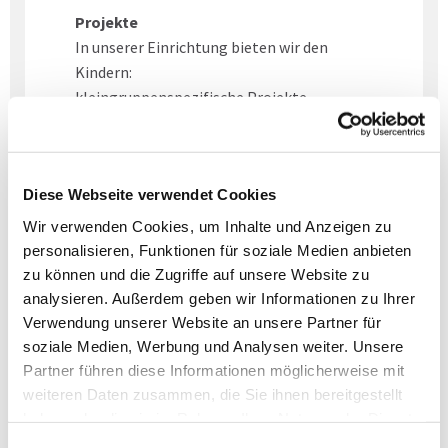
Projekte
In unserer Einrichtung bieten wir den
Kindern:
kleingruppenspezifische Projekte
(Angebote für die Vorschulkinder zum
Beispiel Ausflüge zur Feuerwehr, zum „Haus
Ruhrnatur“, zur Bäckerei, die
Diese Webseite verwendet Cookies
„Matrosenausbildung“ der Krankenkasse
zur Sensibilisierung für Gesundheitsfragen,
Wir verwenden Cookies, um Inhalte und Anzeigen zu
sowie das Angebot einer Freizeit in
personalisieren, Funktionen für soziale Medien anbieten
Westkapelle (NL) zur Erlangung der
zu können und die Zugriffe auf unsere Website zu
Selbstständigkeit. Zudem können
analysieren. Außerdem geben wir Informationen zu Ihrer
Waldausflüge, kleine Theateraufführungen,
Verwendung unserer Website an unsere Partner für
Sport- und Turneinheiten und Vorlesetage
soziale Medien, Werbung und Analysen weiter. Unsere
Partner führen diese Informationen möglicherweise mit
den Alltag ergänzen. Die Bildungsbereiche
weiteren Daten zusammen, die Sie ihnen bereitgestellt
finden sich vollständig in den Projekten
haben oder die sie im Rahmen Ihrer Nutzung der Dienste
wieder.
gesammelt haben.
gruppenübergreifende Angebote