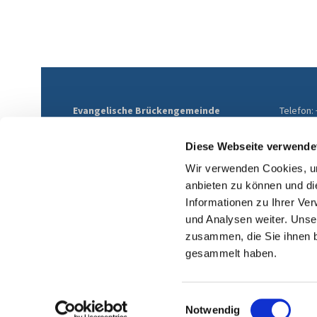
Evangelische Brückengemeinde
Telefon:
Mülheim
E-Mail:
Althofstraße 9
ev-brue
Diese Webseite verwende
45468 Mülheim an der Ruhr
Wir verwenden Cookies, um
anbieten zu können und di
Informationen zu Ihrer Ve
und Analysen weiter. Unse
zusammen, die Sie ihnen b
gesammelt haben.
Einwilligungsauswahl
Notwendig