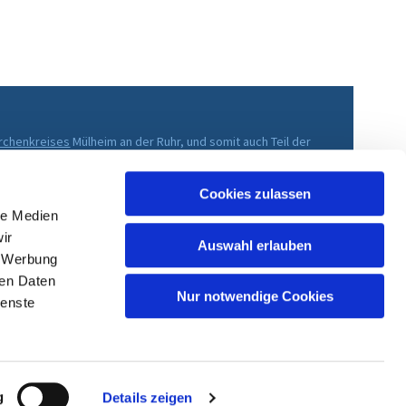
irchenkreises
Mülheim an der Ruhr, und somit auch Teil der
che im Rheinland
.
Cookies zulassen
le Medien
ir
Auswahl erlauben
, Werbung
ren Daten
Nur notwendige Cookies
ienste
g
Details zeigen