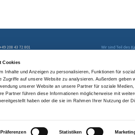
 +49 208 43 72 801
Wir sind Teil des
K
Evangelischen Kir
ckengemeinde@kirche-muelheim.de
t Cookies
 Inhalte und Anzeigen zu personalisieren, Funktionen für sozia
e Zugriffe auf unsere Website zu analysieren. Außerdem geben w
rwendung unserer Website an unsere Partner für soziale Medien
re Partner führen diese Informationen möglicherweise mit weite
ereitgestellt haben oder die sie im Rahmen Ihrer Nutzung der D
Impressum
Datenschutzerklärung
ChurchDesk-Login
Präferenzen
Statistiken
Marketin