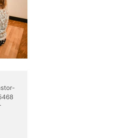
stor-
45468
r