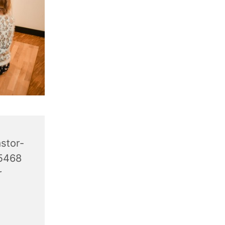
stor-
45468
r