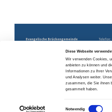
Evangelische Brückengemeinde
Telefon:
Mülheim
E-Mail:
Althofstraße 9
ev-brue
Diese Webseite verwende
45468 Mülheim an der Ruhr
Wir verwenden Cookies, um
anbieten zu können und di
Informationen zu Ihrer Ve
und Analysen weiter. Unse
zusammen, die Sie ihnen b
gesammelt haben.
Einwilligungsauswahl
Notwendig