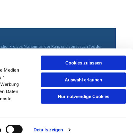
irchenkreises
Mülheim an der Ruhr, und somit auch Teil der
che im Rheinland
.
Cookies zulassen
le Medien
ir
Auswahl erlauben
, Werbung
ren Daten
Nur notwendige Cookies
ienste
g
Details zeigen