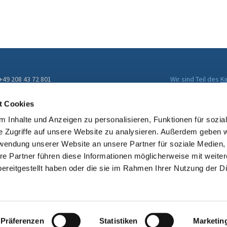
 +49 208 43 72 801
Wir sind Teil des
K
Evangelischen Kir
ckengemeinde@kirche-muelheim.de
t Cookies
 Inhalte und Anzeigen zu personalisieren, Funktionen für sozia
e Zugriffe auf unsere Website zu analysieren. Außerdem geben w
rwendung unserer Website an unsere Partner für soziale Medien
re Partner führen diese Informationen möglicherweise mit weite
ereitgestellt haben oder die sie im Rahmen Ihrer Nutzung der D
Impressum
Datenschutzerklärung
ChurchDesk-Login
Präferenzen
Statistiken
Marketin