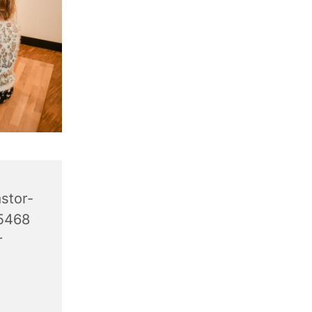
stor-
45468
r