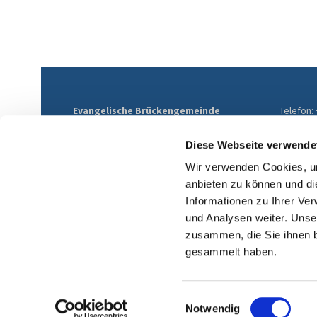
Evangelische Brückengemeinde
Telefon:
Mülheim
E-Mail:
Althofstraße 9
ev-brue
Diese Webseite verwende
45468 Mülheim an der Ruhr
Wir verwenden Cookies, um
anbieten zu können und di
Informationen zu Ihrer Ve
und Analysen weiter. Unse
zusammen, die Sie ihnen b
gesammelt haben.
Einwilligungsauswahl
Notwendig