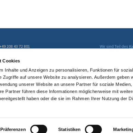
 +49 208 43 72 801
Wir sind Teil des
K
Evangelischen Kir
ckengemeinde@kirche-muelheim.de
t Cookies
 Inhalte und Anzeigen zu personalisieren, Funktionen für sozia
e Zugriffe auf unsere Website zu analysieren. Außerdem geben w
rwendung unserer Website an unsere Partner für soziale Medien
re Partner führen diese Informationen möglicherweise mit weite
ereitgestellt haben oder die sie im Rahmen Ihrer Nutzung der D
Impressum
Datenschutzerklärung
ChurchDesk-Login
Präferenzen
Statistiken
Marketin