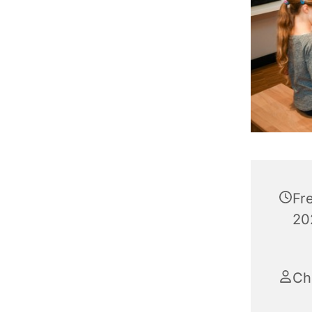
Fr
20
Ch