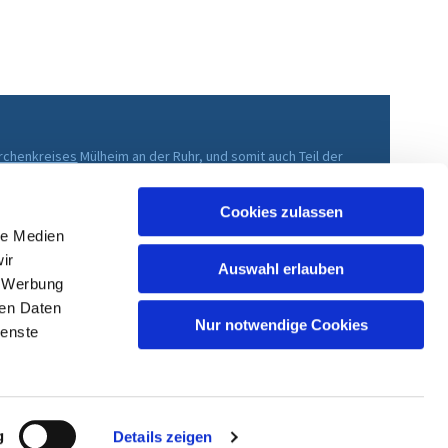
irchenkreises
Mülheim an der Ruhr, und somit auch Teil der
che im Rheinland
.
Cookies zulassen
le Medien
ir
Auswahl erlauben
, Werbung
ren Daten
Nur notwendige Cookies
ienste
g
Details zeigen