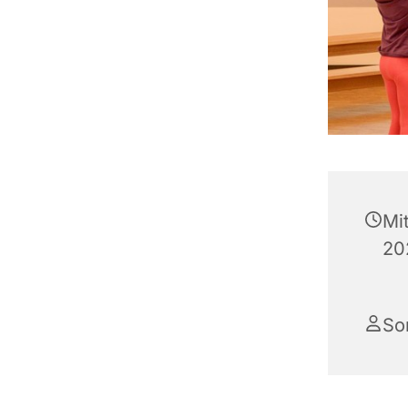
Mi
202
So