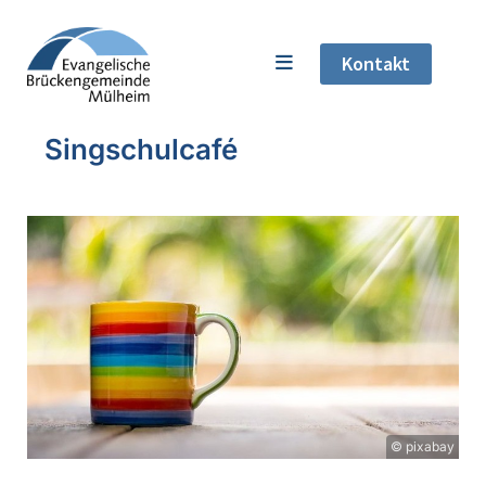
Kontakt
Singschulcafé
© pixabay