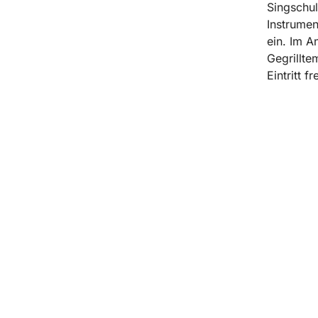
Singschul
Instrume
ein. Im 
Gegrillte
Eintritt f