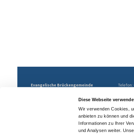
Evangelische Brückengemeinde
Telefon:
Mülheim
E-Mail:
Althofstraße 9
ev-brue
Diese Webseite verwende
45468 Mülheim an der Ruhr
Wir verwenden Cookies, um
anbieten zu können und di
Informationen zu Ihrer Ve
und Analysen weiter. Unse