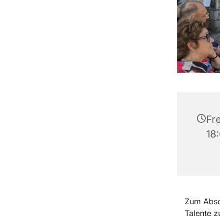
Fre
18
Zum Absch
Talente z