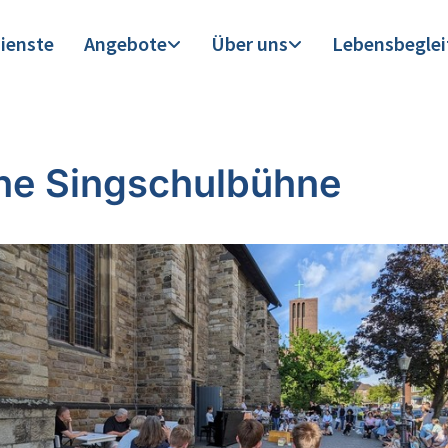
ienste
Angebote
Über uns
Lebensbegle
ne Singschulbühne