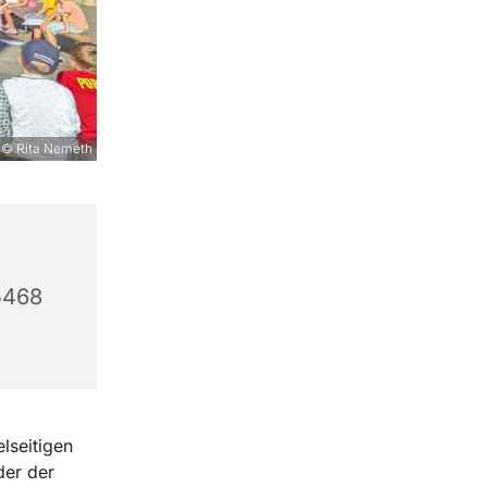
© Rita Nemeth
5468
lseitigen
der der