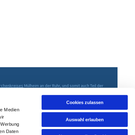
irchenkreises
Mülheim an der Ruhr, und somit auch Teil der
che im Rheinland
.
Cookies zulassen
le Medien
ir
Auswahl erlauben
, Werbung
ren Daten