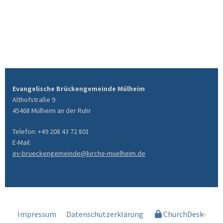
Evangelische Brückengemeinde Mülheim
Althofstraße 9
45468 Mülheim an der Ruhr
Telefon: +49 208 43 72 801
E-Mail:
ev-brueckengemeinde@kirche-muelheim.de
Impressum
Datenschutzerklärung
ChurchDesk-