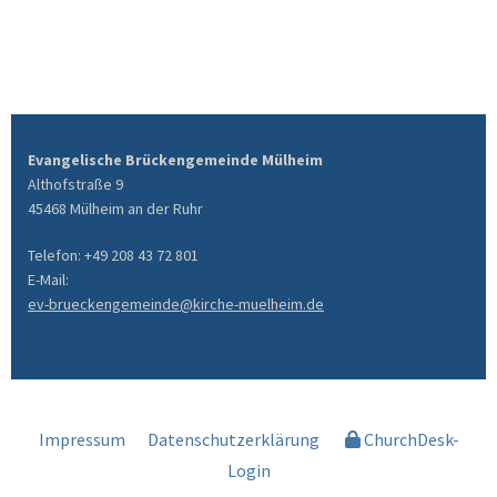
Evangelische Brückengemeinde Mülheim
Althofstraße 9
45468 Mülheim an der Ruhr
Telefon: +49 208 43 72 801
E-Mail:
ev-brueckengemeinde@kirche-muelheim.de
Impressum
Datenschutzerklärung
ChurchDesk-
Login