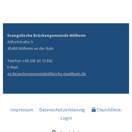
Evangelische Brückengemeinde Mülheim
Althofstraße 9
45468 Mülheim an der Ruhr
Telefon: +49 208 43 72 801
E-Mail:
ev-brueckengemeinde@kirche-muelheim.de
Impressum
Datenschutzerklärung
ChurchDesk-
Login