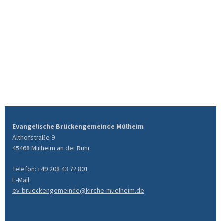
Evangelische Brückengemeinde Mülheim
Althofstraße 9
45468 Mülheim an der Ruhr
Telefon: +49 208 43 72 801
E-Mail:
ev-brueckengemeinde@kirche-muelheim.de