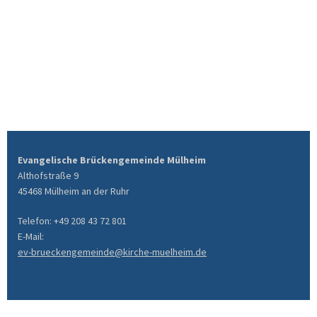
Evangelische Brückengemeinde Mülheim
Althofstraße 9
45468 Mülheim an der Ruhr
Telefon: +49 208 43 72 801
E-Mail:
ev-brueckengemeinde@kirche-muelheim.de