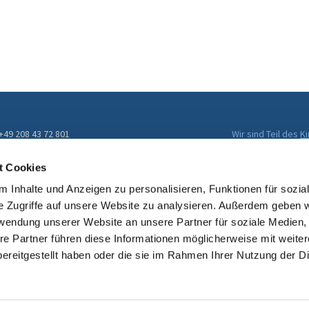
 +49 208 43 72 801
Wir sind Teil des
K
Evangelischen Kir
ckengemeinde@kirche-muelheim.de
t Cookies
 Inhalte und Anzeigen zu personalisieren, Funktionen für sozia
e Zugriffe auf unsere Website zu analysieren. Außerdem geben w
rwendung unserer Website an unsere Partner für soziale Medien
re Partner führen diese Informationen möglicherweise mit weite
ereitgestellt haben oder die sie im Rahmen Ihrer Nutzung der D
Impressum
Datenschutzerklärung
ChurchDesk-Login