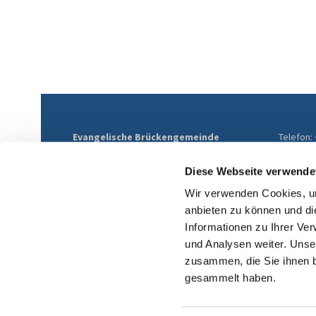
Evangelische Brückengemeinde
Telefon:
Mülheim
E-Mail:
Althofstraße 9
ev-brue
Diese Webseite verwende
45468 Mülheim an der Ruhr
Wir verwenden Cookies, um
anbieten zu können und di
Informationen zu Ihrer Ve
und Analysen weiter. Unse
zusammen, die Sie ihnen b
gesammelt haben.