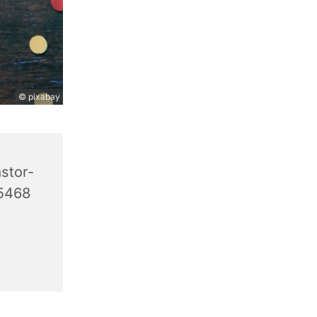
© pixabay
stor-
45468