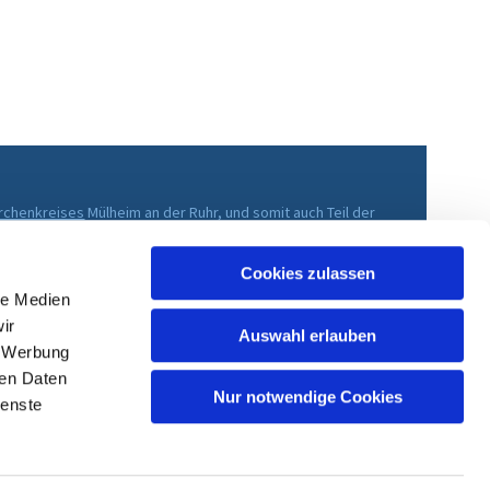
irchenkreises
Mülheim an der Ruhr, und somit auch Teil der
che im Rheinland
.
Cookies zulassen
le Medien
ir
Auswahl erlauben
, Werbung
ren Daten
Nur notwendige Cookies
ienste