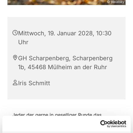
© pixabay
Mittwoch, 19. Januar 2028, 10:30
Uhr
GH Scharpenberg, Scharpenberg
1b, 45468 Mülheim an der Ruhr
Iris Schmitt
Jeder der gerne in geselliger Runde das
Boulespielen neu bzw. wieder für sich
entdecken möchte ist dazu eingeladen!