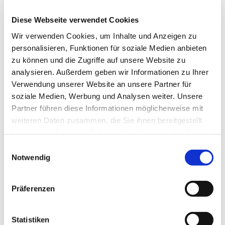
Eigene Boule-Kugeln können mitgebracht
Diese Webseite verwendet Cookies
werden; Einsteigern werden zum
Wir verwenden Cookies, um Inhalte und Anzeigen zu
Hineinschnuppern auch gerne Kugeln zur
personalisieren, Funktionen für soziale Medien anbieten
Verfügung gestellt.
zu können und die Zugriffe auf unsere Website zu
Ansprechpartner:
analysieren. Außerdem geben wir Informationen zu Ihrer
Verwendung unserer Website an unsere Partner für
Martin Greve: 0208 – 38 19 01
soziale Medien, Werbung und Analysen weiter. Unsere
Partner führen diese Informationen möglicherweise mit
weiteren Daten zusammen, die Sie ihnen bereitgestellt
haben oder die sie im Rahmen Ihrer Nutzung der Dienste
gesammelt haben.
Einwilligungsauswahl
Notwendig
Präferenzen
Statistiken