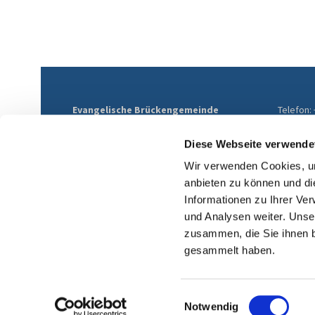
Evangelische Brückengemeinde
Telefon:
Mülheim
E-Mail:
Althofstraße 9
ev-brue
Diese Webseite verwende
45468 Mülheim an der Ruhr
Wir verwenden Cookies, um
anbieten zu können und di
Informationen zu Ihrer Ve
und Analysen weiter. Unse
zusammen, die Sie ihnen b
gesammelt haben.
Einwilligungsauswahl
Notwendig