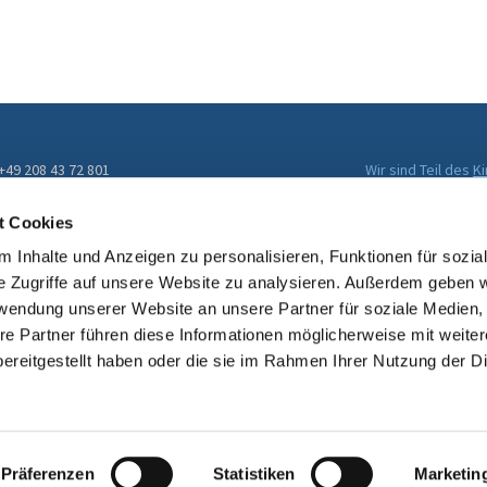
 +49 208 43 72 801
Wir sind Teil des
K
Evangelischen Kir
ckengemeinde@kirche-muelheim.de
t Cookies
 Inhalte und Anzeigen zu personalisieren, Funktionen für sozia
e Zugriffe auf unsere Website zu analysieren. Außerdem geben w
rwendung unserer Website an unsere Partner für soziale Medien
re Partner führen diese Informationen möglicherweise mit weite
ereitgestellt haben oder die sie im Rahmen Ihrer Nutzung der D
Impressum
Datenschutzerklärung
ChurchDesk-Login
Präferenzen
Statistiken
Marketin