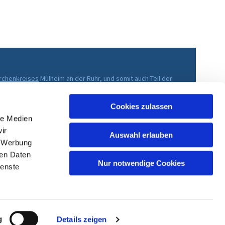
irchenkreises
Mülheim an der Ruhr, und somit auch Teil der
che im Rheinland
.
Cookies zulassen
le Medien
ir
Auswahl erlauben
, Werbung
ren Daten
Nur notwendige Cookies
ienste
g
Details zeigen