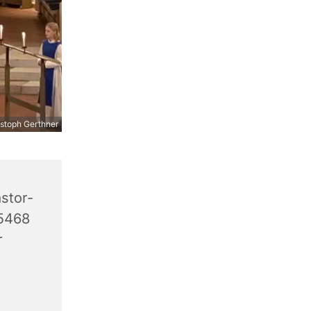
stoph Gerthner
stor-
45468
r