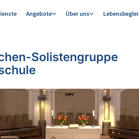
ienste
Angebote
Über uns
Lebensbegle
hen-Solistengruppe
schule