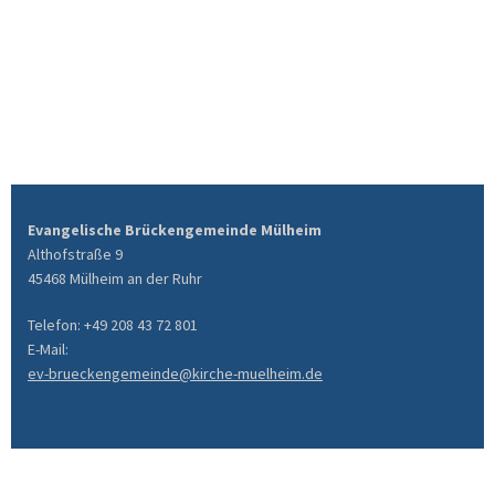
Evangelische Brückengemeinde Mülheim
Althofstraße 9
45468 Mülheim an der Ruhr
Telefon: +49 208 43 72 801
E-Mail:
ev-brueckengemeinde@kirche-muelheim.de