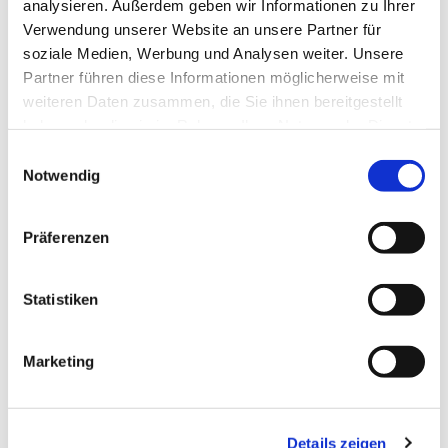
analysieren. Außerdem geben wir Informationen zu Ihrer
von 16.30-18 Uhr, Petrikirchenhaus, Pastor-
Verwendung unserer Website an unsere Partner für
Barnstein-Platz 2 oder ab 27.10. im
soziale Medien, Werbung und Analysen weiter. Unsere
Gemeindebüro in Anbau der Petrikirche (Die-Fr.
Partner führen diese Informationen möglicherweise mit
10-12 Uhr) | Vorbestellung per Mail:
weiteren Daten zusammen, die Sie ihnen bereitgestellt
tickets@musik-in-petri.de
haben oder die sie im Rahmen Ihrer Nutzung der Dienste
Kartenbestellungen per E-Mail können an den
gesammelt haben.
Einwilligungsauswahl
beiden Vorverkaufsterminen im Petrikirchenhaus
Notwendig
abgeholt werden. Reservierungen für die
Abendkasse sind bis zum 13. November
möglich| Karten an der Abendkasse
Präferenzen
Einlass 30 Minuten vor Beginn | Dauer ca. 80
bis 90 Minuten
Statistiken
Gefördert durch:
Förderkreis Musik in Petri – Singschule und
Marketing
Kirchenmusik e.V.
Details zeigen