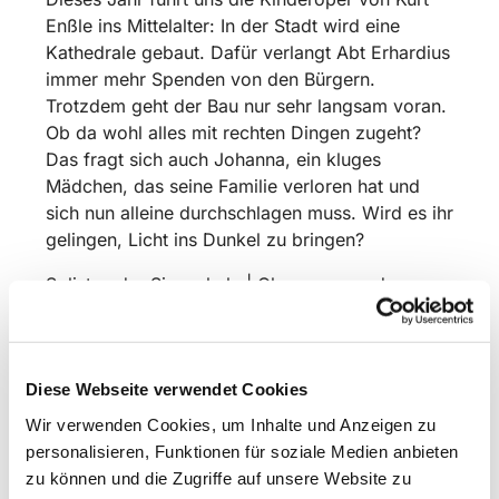
Enßle ins Mittelalter: In der Stadt wird eine
Kathedrale gebaut. Dafür verlangt Abt Erhardius
immer mehr Spenden von den Bürgern.
Trotzdem geht der Bau nur sehr langsam voran.
Ob da wohl alles mit rechten Dingen zugeht?
Das fragt sich auch Johanna, ein kluges
Mädchen, das seine Familie verloren hat und
sich nun alleine durchschlagen muss. Wird es ihr
gelingen, Licht ins Dunkel zu bringen?
Solisten der Singschule | Chorgruppen der
Singschule | Instrumentalensemble
Regie & Bühne: Merle Spangenberg & Wanja van
Suntum
Diese Webseite verwendet Cookies
Musikalische Einstudierung und Leitung:
Christoph Gerthner
Wir verwenden Cookies, um Inhalte und Anzeigen zu
personalisieren, Funktionen für soziale Medien anbieten
Eintritt 12 € | ermäßigt 5 €
zu können und die Zugriffe auf unsere Website zu
Karten im Vorverkauf | Mittwoch 4. und 11.11.