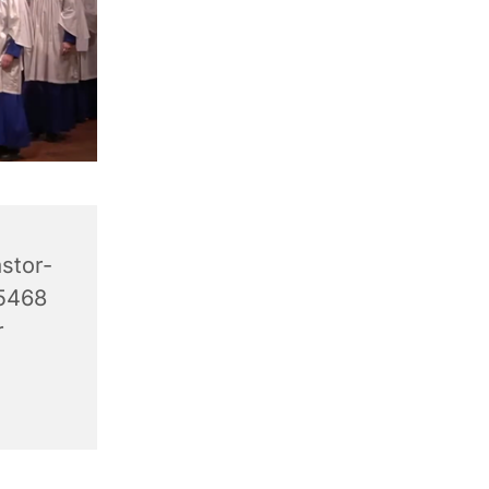
stor-
45468
r