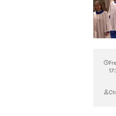
Fre
17
Ch