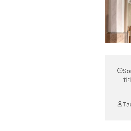
So
11:
Ta