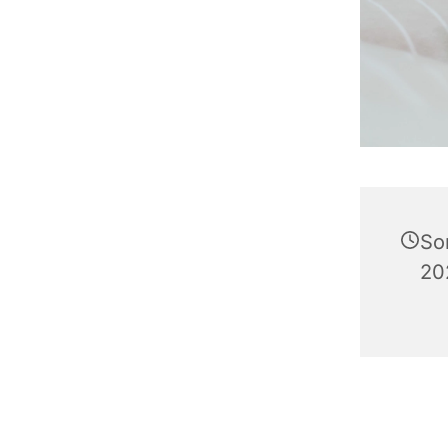
So
202