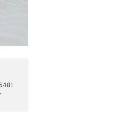
5481
r