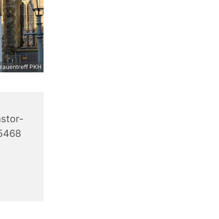
rauentreff PKH
stor-
45468