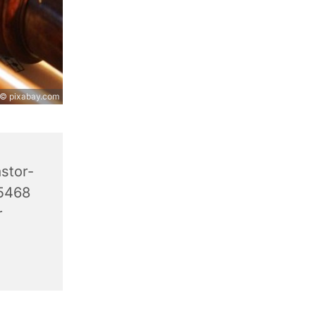
© pixabay.com
stor-
45468
r