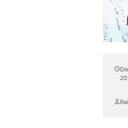
Di
20
Rai