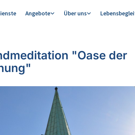
ienste
Angebote
Über uns
Lebensbegle
dmeditation "Oase der
nung"