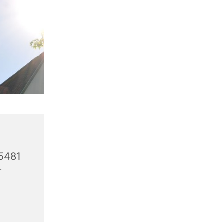
5481
r