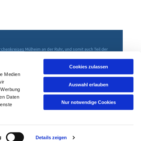
irchenkreises
Mülheim an der Ruhr, und somit auch Teil der
che im Rheinland
.
Cookies zulassen
le Medien
ir
Auswahl erlauben
, Werbung
ren Daten
Nur notwendige Cookies
ienste
g
Details zeigen