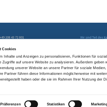
 +49 208 43 72 801
Wir sind Teil des
K
Evangelischen Kir
ckengemeinde@kirche-muelheim.de
t Cookies
 Inhalte und Anzeigen zu personalisieren, Funktionen für sozia
e Zugriffe auf unsere Website zu analysieren. Außerdem geben w
rwendung unserer Website an unsere Partner für soziale Medien
re Partner führen diese Informationen möglicherweise mit weite
ereitgestellt haben oder die sie im Rahmen Ihrer Nutzung der D
Impressum
Datenschutzerklärung
ChurchDesk-Login
Präferenzen
Statistiken
Marketin