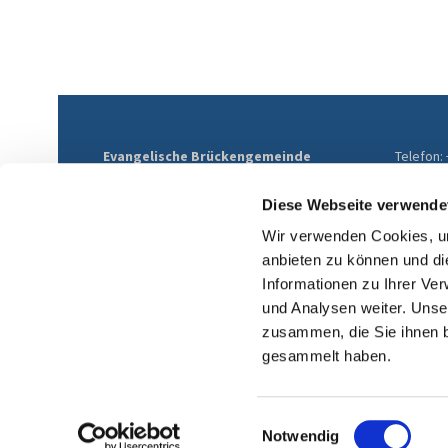
Evangelische Brückengemeinde
Telefon:
Mülheim
E-Mail:
Althofstraße 9
ev-brue
Diese Webseite verwende
45468 Mülheim an der Ruhr
Wir verwenden Cookies, um
anbieten zu können und di
Informationen zu Ihrer Ve
und Analysen weiter. Unse
zusammen, die Sie ihnen b
gesammelt haben.
Einwilligungsauswahl
Notwendig